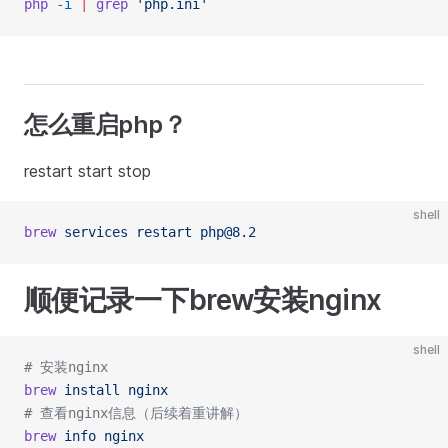
php
 -i
 |
 grep
 'php.ini'
怎么重启php？
restart start stop
shell
brew
 services
 restart
 php@8.2
顺便记录一下brew安装nginx
shell
# 安装nginx
brew
 install
 nginx
# 查看nginx信息（后续着重讲解）
brew
 info
 nginx